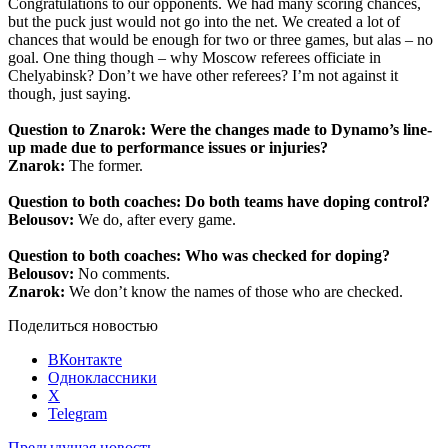
Congratulations to our opponents. We had many scoring chances,
but the puck just would not go into the net. We created a lot of
chances that would be enough for two or three games, but alas – no
goal. One thing though – why Moscow referees officiate in
Chelyabinsk? Don
’
t
we
have
other
referees
?
I
’
m
not
against
it
though
,
just
saying
.
Question to Znarok: Were the changes made to Dynamo’s line-
up made due to performance issues or injuries?
Znarok:
The former.
Question to both coaches: Do both teams have doping control?
Belousov:
We do, after every game.
Question to both coaches: Who was checked for doping?
Belousov:
No comments.
Znarok:
We don’t know the names of those who are checked.
Поделиться новостью
ВКонтакте
Одноклассники
X
Telegram
Предыдущая новость