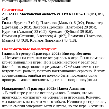
состоится финальная часть соревнований.
Статистика
АТЛАНТ Московская область vs ТРАКТОР – 1:8 (0:3, 0:1,
1:4)
Голы:
Другаля 3 (0:1), Платонов (Малых), 6 (0:2), Рольгизер
(Другаля) 15 (0:3), Захаров (Ермохин, Платонов) 28 (0:4),
Куричев (Альшин) 33 (0:5), Ермохин (Буйван) 39 (0:6),
Ермохин (Стежкин, Алексеев) 41 (0:7), Ермохин (Платонов,
Малых) 43 (0:8), Круглов (Барахтин) 43 (1:8).
Послематчевые комментарии*
Главный тренер «Трактора-2002» Виктор Ветшев:
- Несмотря на счет, нам не все удалось в игре. Были помарки,
кто-то выпадал из игры. Но в целом настрой у ребят был
боевой, что выразилось в результате. С «Атлантом» мы не
встречались раньше, поэтому настраивались серьезно. В этих
соревнованиях ошибки не должно быть, поскольку один
проигрыш может поставить крест на выход в полуфинал
Нападающий «Трактора-2002» Павел Альшин:
- В этой игре у нас не все получалось. Бывало, что мы
пропускали контратаку, не успевали за игроками. Конечно,
мы надеялись на то, что много забьем. Немного расстроились,
что не смогли завершить матч с нулем, но это игра. «Атлант»