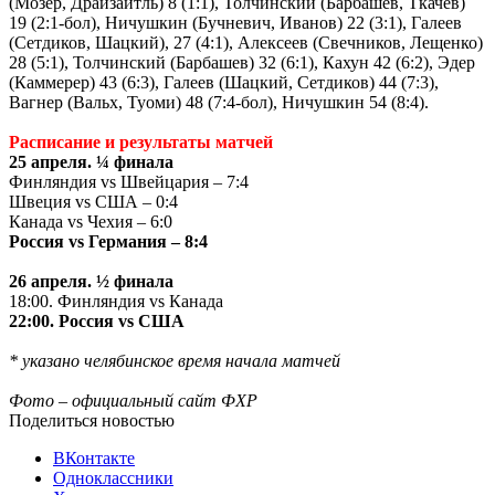
(Мозер, Драйзайтль) 8 (1:1), Толчинский (Барбашев, Ткачев)
19 (2:1-бол), Ничушкин (Бучневич, Иванов) 22 (3:1), Галеев
(Сетдиков, Шацкий), 27 (4:1), Алексеев (Свечников, Лещенко)
28 (5:1), Толчинский (Барбашев) 32 (6:1), Кахун 42 (6:2), Эдер
(Каммерер) 43 (6:3), Галеев (Шацкий, Сетдиков) 44 (7:3),
Вагнер (Вальх, Туоми) 48 (7:4-бол), Ничушкин 54 (8:4).
Расписание и результаты матчей
25 апреля. ¼ финала
Финляндия vs Швейцария – 7:4
Швеция vs США – 0:4
Канада vs Чехия – 6:0
Россия vs Германия – 8:4
26 апреля. ½ финала
18:00. Финляндия vs Канада
22:00. Россия vs США
* указано челябинское время начала матчей
Фото – официальный сайт ФХР
Поделиться новостью
ВКонтакте
Одноклассники