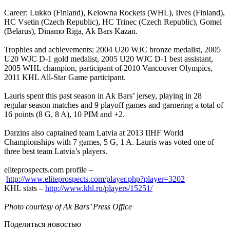
Career: Lukko (Finland), Kelowna Rockets (WHL), Ilves (Finland),
HC Vsetin (Czech Republic), HC Trinec (Czech Republic), Gomel
(Belarus), Dinamo Riga, Ak Bars Kazan.
Trophies and achievements: 2004 U20 WJC bronze medalist, 2005
U20 WJC D-1 gold medalist, 2005 U20 WJC D-1 best assistant,
2005 WHL champion, participant of 2010 Vancouver Olympics,
2011 KHL All-Star Game participant.
Lauris spent this past season in Ak Bars’ jersey, playing in 28
regular season matches and 9 playoff games and garnering a total of
16 points (8 G, 8 A), 10 PIM and +2.
Darzins also captained team Latvia at 2013 IIHF World
Championships with 7 games, 5 G, 1 A. Lauris was voted one of
three best team Latvia’s players.
eliteprospects.com profile –
http://www.eliteprospects.com/player.php?player=3202
KHL stats –
http://www.khl.ru/players/15251/
Photo courtesy of Ak Bars’ Press Office
Поделиться новостью