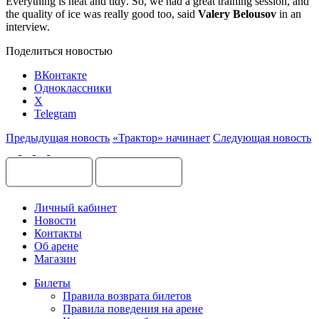
Everything
is
neat
and
tidy
.
So, we had a great training session, and
the quality of ice was really good too, said
Valery Belousov
in an
interview.
Поделиться новостью
ВКонтакте
Одноклассники
X
Telegram
Предыдущая новость
«Трактор» начинает
Следующая новость
Личный кабинет
Новости
Контакты
Об арене
Магазин
Билеты
Правила возврата билетов
Правила поведения на арене