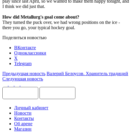
play since last April, so we wanted to make them happy tonight, and
I think we did just that.
How did Metallurg's goal come about?
They turned the puck over, we had wrong positions on the ice -
there you go, your typical hockey goal.
Поделиться новостью
ВКонтакте
Одноклассники
X
Telegram
Предыдущая новость
Валерий Белоусов. Хранитель традиций
Следующая новость
Личный кабинет
Новости
Контакты
Об арене
Магазин