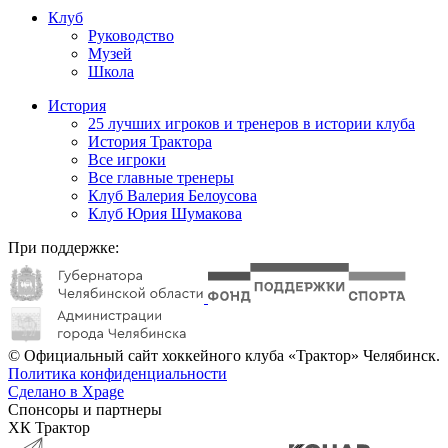
Клуб
Руководство
Музей
Школа
История
25 лучших игроков и тренеров в истории клуба
История Трактора
Все игроки
Все главные тренеры
Клуб Валерия Белоусова
Клуб Юрия Шумакова
При поддержке:
© Официальный сайт хоккейного клуба «Трактор» Челябинск.
Политика конфиденциальности
Сделано в Xpage
Спонсоры и партнеры
ХК Трактор