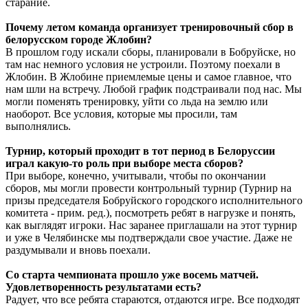
старание.
Почему летом команда организует тренировочный сбор в
белорусском городе Жлобин?
В прошлом году искали сборы, планировали в Бобруйске, но
там нас немного условия не устроили. Поэтому поехали в
Жлобин. В Жлобине приемлемые цены и самое главное, что
нам шли на встречу. Любой график подстраивали под нас. Мы
могли поменять тренировку, уйти со льда на землю или
наоборот. Все условия, которые мы просили, там
выполнялись.
Турнир, который проходит в тот период в Белоруссии
играл какую-то роль при выборе места сборов?
При выборе, конечно, учитывали, чтобы по окончании
сборов, мы могли провести контрольный турнир (Турнир на
призы председателя Бобруйского городского исполнительного
комитета - прим. ред.), посмотреть ребят в нагрузке и понять,
как выглядят игроки. Нас заранее приглашали на этот турнир
и уже в Челябинске мы подтверждали свое участие. Даже не
раздумывали и вновь поехали.
Со старта чемпионата прошло уже восемь матчей.
Удовлетворенность результатами есть?
Радует, что все ребята стараются, отдаются игре. Все подходят