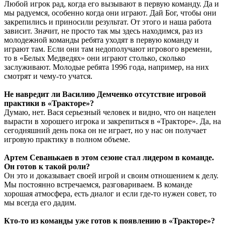
Любой игрок рад, когда его вызывают в первую команду. Да и
мы радуемся, особенно когда они играют. Дай Бог, чтобы они
закрепились и приносили результат. От этого и наша работа
зависит. Значит, не просто так мы здесь находимся, раз из
молодежной команды ребята уходят в первую команду и
играют там. Если они там недополучают игрового времени,
то в «Белых Медведях» они играют столько, сколько
заслуживают. Молодые ребята 1996 года, например, на них
смотрят и чему-то учатся.
Не навредит ли Василию Демченко отсутствие игровой
практики в «Тракторе»?
Думаю, нет. Вася серьезный человек и видно, что он нацелен
вырасти в хорошего игрока и закрепиться в «Тракторе». Да, на
сегодняшний день пока он не играет, но у нас он получает
игровую практику в полном объеме.
Артем Севанькаев в этом сезоне стал лидером в команде.
Он готов к такой роли?
Он это и доказывает своей игрой и своим отношением к делу.
Мы постоянно встречаемся, разговариваем. В команде
хорошая атмосфера, есть диалог и если где-то нужен совет, то
мы всегда его дадим.
Кто-то из команды уже готов к появлению в «Тракторе»?