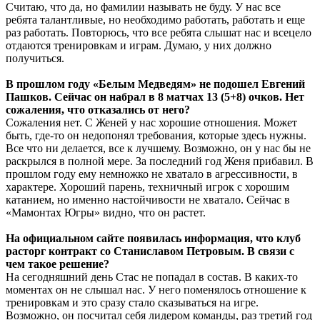
Считаю, что да, но фамилии называть не буду. У нас все
ребята талантливые, но необходимо работать, работать и еще
раз работать. Повторюсь, что все ребята слышат нас и всецело
отдаются тренировкам и играм. Думаю, у них должно
получиться.
В прошлом году «Белым Медведям» не подошел Евгений
Пашков. Сейчас он набрал в 8 матчах 13 (5+8) очков. Нет
сожаления, что отказались от него?
Сожаления нет. С Женей у нас хорошие отношения. Может
быть, где-то он недопонял требования, которые здесь нужны.
Все что ни делается, все к лучшему. Возможно, он у нас бы не
раскрылся в полной мере. За последний год Женя прибавил. В
прошлом году ему немножко не хватало в агрессивности, в
характере. Хороший парень, техничный игрок с хорошим
катанием, но именно настойчивости не хватало. Сейчас в
«Мамонтах Югры» видно, что он растет.
На официальном сайте появилась информация, что клуб
расторг контракт со Станиславом Петровым. В связи с
чем такое решение?
На сегодняшний день Стас не попадал в состав. В каких-то
моментах он не слышал нас. У него поменялось отношение к
тренировкам и это сразу стало сказываться на игре.
Возможно, он посчитал себя лидером команды, раз третий год