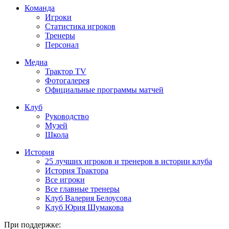
Команда
Игроки
Статистика игроков
Тренеры
Персонал
Медиа
Трактор TV
Фотогалерея
Официальные программы матчей
Клуб
Руководство
Музей
Школа
История
25 лучших игроков и тренеров в истории клуба
История Трактора
Все игроки
Все главные тренеры
Клуб Валерия Белоусова
Клуб Юрия Шумакова
При поддержке: