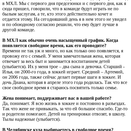
в МХЛ. Мы с первого дня предсезонки и с первого дня, как я
сюда пришел, говорили, что в команде будут играть не по
былым заслугам, а те, кто этого действительно хочет и
отдается этому. На сегодняшний день я в нем этого не увидел
и по обоюдному согласию решили, что ему будет лучше в
другой команде.
В МХЛ как обычно очень насыщенный график. Когда
появляется свободное время, как его проводите?
Времени не так уж и много, но как только оно появляется, я
провожу его с семьей. У меня замечательная жена, которая
отвечает за весь быт и занимается воспитанием детей
(улыбается). Их у меня трое – два сына и девочка. Старший -
Илья, он 2000-го года, в хоккей играет. Средний – Артемий,
он 2006 года, также сейчас делает первые шаги в хоккее. И
дочь Диана, которая в апреле этого года родилась. Так что все
свое свободное время я стараюсь посвятить только семье.
Жена понимает, поддерживает вас в вашей работе?
Да, понимает. Я всю жизнь в хоккее и постоянно в разъездах.
Так что жене не привыкать, за что ей большое спасибо. Где-то
и родители помогают. Детей на тренировки отвозят, в школу.
Тылы надежные (улыбается).
В Челябинске куда выбираетесь в свободное время?