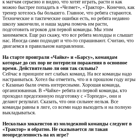
к матчам серьезно и видно, что хотят играть, расти и как
можно быстрее попадать в «Челмет», «Трактор». Конечно, как
тренер хотелось бы большего. Главное, что ребята стараются.
Технические и тактические ошибки есть, но ребята недавно
школу закончили, и наша задача помочь им расти,
подготовить игроков для первой команды. Мы этим
занимаемся. Еще раз скажу, что все ребята молодцы и слышат
нас. Иногда сами подходят и что-то спрашивают. Считаю, что
двигаемся в правильном направлении.
На старте проиграли «Чайке» и «Барсу», командам
которые до сих пор не потерпели поражения в основное
время. Действительно ли они так сильны?
Сейчас в принципе нет слабых команд. На все команды надо
настраиваться. Хотел бы отметить, что и в прошлом году игры
с Казанью были очень интересными. Хорошая команда,
организованная. В «Чайке» ребята из первой команды, кто
проходил предсезонную подготовку c «Торпедо», они и
делают результат. Сказать, что они сильнее нельзя. Все
команды равны в лиге, со всеми надо выходить и на полную
выкладываться.
Несколько хоккеистов из молодежной команды следуют в
«Трактор» и обратно. Не сказывается ли такая
неопределенность на их игре?