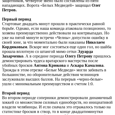
защитников, четвертое звено было составлены из пяти
нападающих. Ворота «Белых Медведей» защищал
Олег
Петров.
Первый период
Стартовые двадцать минут прошли в практически равной
борьбе. Однако, если наша команда атаковала позиционно, то
хозяева преимущественно действовали на контрвыпадах. Но
уже на пятой минуте встречи «Челны» допустили ошибку в
своей зоне, за что моментально были наказаны
Николаем
Кордюковым
. Вскоре мог состояться еще один гол, но шайба
прошла вплотную со штангой мимо сетки
Эдуарда
Захарченко
. А в середине периода
Олегу Петрову
пришлось
демонстрировать чудеса вратарского мастерства после
убойных бросков
Антона Крюкова
и
Аскара Камалова
.
Трижды в этом отрезке «Белые Медведи» могли забивать в
большинстве, но оборонительные действия челнинцев
заслуживали высших баллов. На перерыв «черно-белые»
ушли с минимальным преимуществом и счетом 1:0.
Второй период
Во втором периоде соперники демонстрировали динамичный
хоккей со множеством силовых единоборств, но инициативой
владели челябинцы. И если сначала это отражалось только на
статистике бросков в створ, то в конце двадцатиминутки