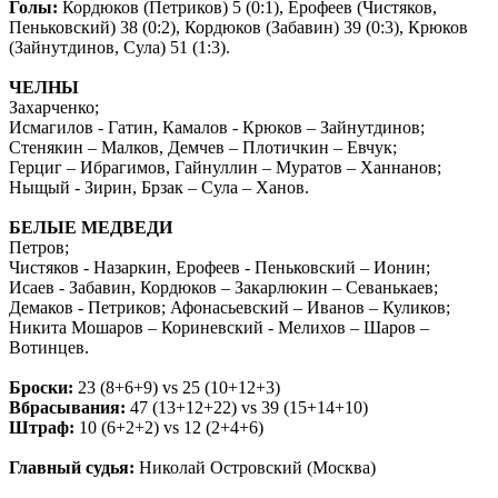
Голы:
Кордюков (Петриков) 5 (0:1), Ерофеев (Чистяков,
Пеньковский) 38 (0:2), Кордюков (Забавин) 39 (0:3), Крюков
(Зайнутдинов, Сула) 51 (1:3).
ЧЕЛНЫ
Захарченко;
Исмагилов - Гатин, Камалов - Крюков – Зайнутдинов;
Стенякин – Малков, Демчев – Плотичкин – Евчук;
Герциг – Ибрагимов, Гайнуллин – Муратов – Ханнанов;
Ныщый - Зирин, Брзак – Сула – Ханов.
БЕЛЫЕ МЕДВЕДИ
Петров;
Чистяков - Назаркин, Ерофеев - Пеньковский – Ионин;
Исаев - Забавин, Кордюков – Закарлюкин – Севанькаев;
Демаков - Петриков; Афонасьевский – Иванов – Куликов;
Никита Мошаров – Кориневский - Мелихов – Шаров –
Вотинцев.
Броски:
23 (8+6+9) vs 25 (10+12+3)
Вбрасывания:
47 (13+12+22) vs 39 (15+14+10)
Штраф:
10 (6+2+2) vs 12 (2+4+6)
Главный судья:
Николай Островский (Москва)