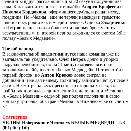
челнинцы вдруг расслабились и за 20 секунд получили два
гола. Как выяснится позже, эти шайбы
Андрея Ерофеева
и
Николая Кордюкова
, оформившего дубль, и решат исход
поединка. Но «Челны» еще не теряли надежды и грамотно
шли в атаку, ровно как и «черно-белые». Однако
Захарченко
и
Петров
не позволили больше ни одному броску стать
результативным, и второй период закончился со счетом 3:0 в
пользу «Белых Медведей».
Третий период
В заключительной двадцатиминутке наша команда уже не
выглядела так убедительно.
Олег Петров
долго и упорно
выручал челябинцев, но на 51 минуте хозяева все-таки
затолкнули шайбу в сетку «Белых Медведей». Петров отбил
первый бросок, но
Антон Крюков
ловко сыграл на
добивании и не дал нашему голкиперу записать шат-аут себе в
актив. Несмотря на весь прессинг со стороны хозяев, эта
шайба так и осталась единственной в исполнении «Челнов».
А «Белые Медведи» седьмой раз подряд положили в свою
копилку три очка, обыграв «Челны» в Нижнекамске со счетом
3:1.
Статистика
ЧЕЛНЫ Набережные Челны vs БЕЛЫЕ МЕДВЕДИ – 1:3
(0:1; 0:2; 1:0)