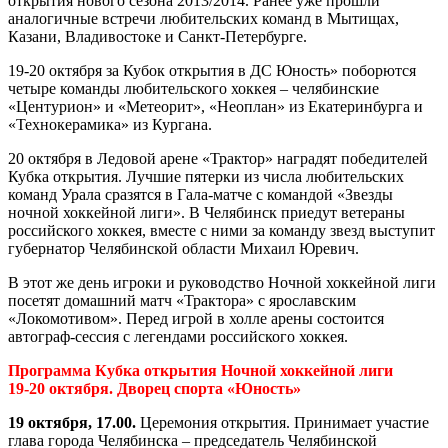
открытия нового сезона 2013/2014. Ранее уже прошли
аналогичные встречи любительских команд в Мытищах,
Казани, Владивостоке и Санкт-Петербурге.
19-20 октября за Кубок открытия в ДС Юность» поборются
четыре команды любительского хоккея – челябинские
«Центурион» и «Метеорит», «Неоплан» из Екатеринбурга и
«Технокерамика» из Кургана.
20 октября в Ледовой арене «Трактор» наградят победителей
Кубка открытия. Лучшие пятерки из числа любительских
команд Урала сразятся в Гала-матче с командой «Звезды
ночной хоккейной лиги». В Челябинск приедут ветераны
российского хоккея, вместе с ними за команду звезд выступит
губернатор Челябинской области Михаил Юревич.
В этот же день игроки и руководство Ночной хоккейной лиги
посетят домашний матч «Трактора» с ярославским
«Локомотивом». Перед игрой в холле арены состоится
автограф-сессия с легендами российского хоккея.
Программа Кубка открытия Ночной хоккейной лиги
19-20 октября. Дворец спорта «Юность»
19 октября, 17.00.
Церемония открытия. Принимает участие
глава города Челябинска – председатель Челябинской