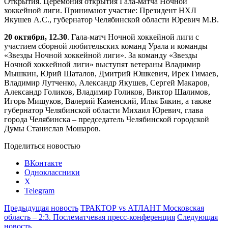
Открытия. Церемония открытия Гала-матча Ночной
хоккейной лиги. Принимают участие: Президент НХЛ
Якушев А.С., губернатор Челябинской области Юревич М.В.
20 октября, 12.30
. Гала-матч Ночной хоккейной лиги с
участием сборной любительских команд Урала и команды
«Звезды Ночной хоккейной лиги». За команду «Звезды
Ночной хоккейной лиги» выступят ветераны Владимир
Мышкин, Юрий Шаталов, Дмитрий Юшкевич, Ирек Гимаев,
Владимир Лутченко, Александр Якушев, Сергей Макаров,
Александр Голиков, Владимир Голиков, Виктор Шалимов,
Игорь Мишуков, Валерий Каменский, Илья Бякин, а также
губернатор Челябинской области Михаил Юревич, глава
города Челябинска – председатель Челябинской городской
Думы Станислав Мошаров.
Поделиться новостью
ВКонтакте
Одноклассники
X
Telegram
Предыдущая новость
ТРАКТОР vs АТЛАНТ Московская
область – 2:3. Послематчевая пресс-конференция
Следующая
новость