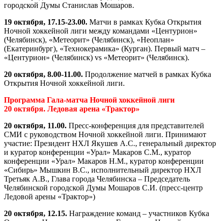
городской Думы Станислав Мошаров.
19 октября, 17.15-23.00.
Матчи в рамках Кубка Открытия
Ночной хоккейной лиги между командами «Центурион»
(Челябинск), «Метеорит» (Челябинск), «Неоплан»
(Екатеринбург), «Технокерамика» (Курган). Первый матч –
«Центурион» (Челябинск)
vs
«Метеорит» (Челябинск).
20 октября, 8.00-11.00.
Продолжение матчей в рамках Кубка
Открытия Ночной хоккейной лиги.
Программа Гала-матча Ночной хоккейной лиги
20 октября. Ледовая арена «Трактор»
20 октября, 11.00.
Пресс-конференция для представителей
СМИ с руководством Ночной хоккейной лиги. Принимают
участие: Президент НХЛ Якушев А.С., генеральный директор
и куратор конференции «Урал» Макаров С.М., куратор
конференции «Урал» Макаров Н.М., куратор конференции
«Сибирь» Мышкин В.С., исполнительный директор НХЛ
Третьяк А.В., Глава города Челябинска – Председатель
Челябинской городской Думы Мошаров С.И. (пресс-центр
Ледовой арены «Трактор»)
20 октября, 12.15.
Награждение команд – участников Кубка