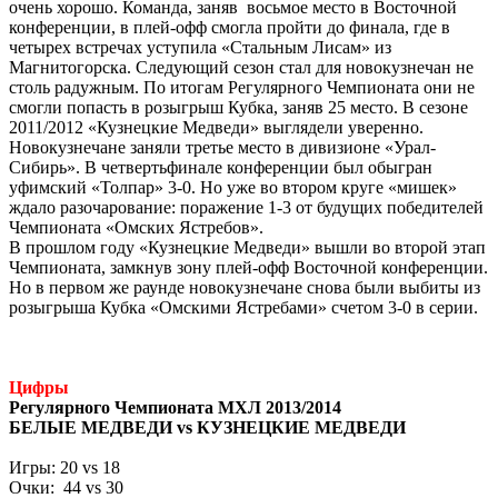
очень хорошо. Команда, заняв восьмое место в Восточной
конференции, в плей-офф смогла пройти до финала, где в
четырех встречах уступила «Стальным Лисам» из
Магнитогорска. Следующий сезон стал для новокузнечан не
столь радужным. По итогам Регулярного Чемпионата они не
смогли попасть в розыгрыш Кубка, заняв 25 место. В сезоне
2011/2012 «Кузнецкие Медведи» выглядели уверенно.
Новокузнечане заняли третье место в дивизионе «Урал-
Сибирь». В четвертьфинале конференции был обыгран
уфимский «Толпар» 3-0. Но уже во втором круге «мишек»
ждало разочарование: поражение 1-3 от будущих победителей
Чемпионата «Омских Ястребов».
В прошлом году «Кузнецкие Медведи» вышли во второй этап
Чемпионата, замкнув зону плей-офф Восточной конференции.
Но в первом же раунде новокузнечане снова были выбиты из
розыгрыша Кубка «Омскими Ястребами» счетом 3-0 в серии.
Цифры
Регулярного Чемпионата МХЛ 2013/2014
БЕЛЫЕ МЕДВЕДИ vs КУЗНЕЦКИЕ МЕДВЕДИ
Игры: 20 vs 18
Очки: 44 vs 30