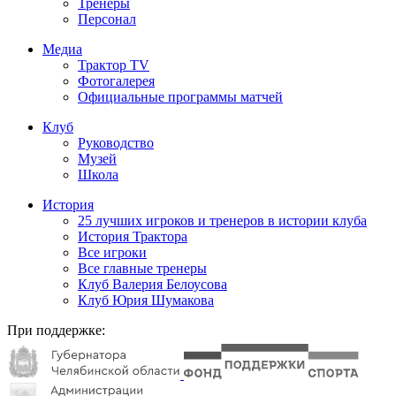
Тренеры
Персонал
Медиа
Трактор TV
Фотогалерея
Официальные программы матчей
Клуб
Руководство
Музей
Школа
История
25 лучших игроков и тренеров в истории клуба
История Трактора
Все игроки
Все главные тренеры
Клуб Валерия Белоусова
Клуб Юрия Шумакова
При поддержке: