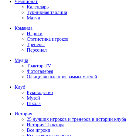
Чемпионат
Календарь
Турнирная таблица
Матчи
Команда
Игроки
Статистика игроков
Тренеры
Персонал
Медиа
Трактор TV
Фотогалерея
Официальные программы матчей
Клуб
Руководство
Музей
Школа
История
25 лучших игроков и тренеров в истории клуба
История Трактора
Все игроки
Все главные тренеры