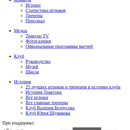
Игроки
Статистика игроков
Тренеры
Персонал
Медиа
Трактор TV
Фотогалерея
Официальные программы матчей
Клуб
Руководство
Музей
Школа
История
25 лучших игроков и тренеров в истории клуба
История Трактора
Все игроки
Все главные тренеры
Клуб Валерия Белоусова
Клуб Юрия Шумакова
При поддержке: