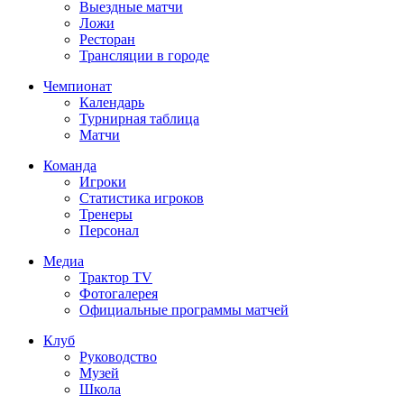
Выездные матчи
Ложи
Ресторан
Трансляции в городе
Чемпионат
Календарь
Турнирная таблица
Матчи
Команда
Игроки
Статистика игроков
Тренеры
Персонал
Медиа
Трактор TV
Фотогалерея
Официальные программы матчей
Клуб
Руководство
Музей
Школа