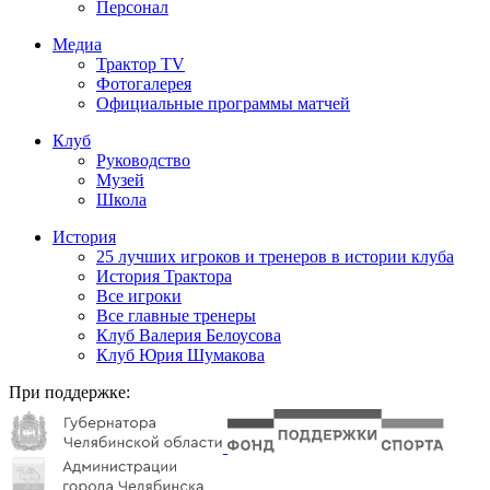
Персонал
Медиа
Трактор TV
Фотогалерея
Официальные программы матчей
Клуб
Руководство
Музей
Школа
История
25 лучших игроков и тренеров в истории клуба
История Трактора
Все игроки
Все главные тренеры
Клуб Валерия Белоусова
Клуб Юрия Шумакова
При поддержке: