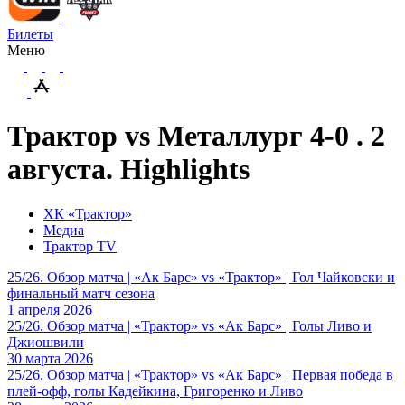
Билеты
Меню
Трактор vs Металлург 4-0 . 2
августа. Highlights
ХК «Трактор»
Медиа
Трактор TV
25/26. Обзор матча | «Ак Барс» vs «Трактор» | Гол Чайковски и
финальный матч сезона
1 апреля 2026
25/26. Обзор матча | «Трактор» vs «Ак Барс» | Голы Ливо и
Джиошвили
30 марта 2026
25/26. Обзор матча | «Трактор» vs «Ак Барс» | Первая победа в
плей-офф, голы Кадейкина, Григоренко и Ливо