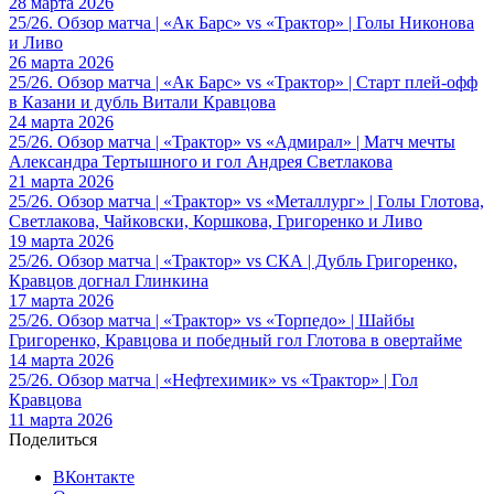
28 марта 2026
25/26. Обзор матча | «Ак Барс» vs «Трактор» | Голы Никонова
и Ливо
26 марта 2026
25/26. Обзор матча | «Ак Барс» vs «Трактор» | Старт плей-офф
в Казани и дубль Витали Кравцова
24 марта 2026
25/26. Обзор матча | «Трактор» vs «Адмирал» | Матч мечты
Александра Тертышного и гол Андрея Светлакова
21 марта 2026
25/26. Обзор матча | «Трактор» vs «Металлург» | Голы Глотова,
Светлакова, Чайковски, Коршкова, Григоренко и Ливо
19 марта 2026
25/26. Обзор матча | «Трактор» vs СКА | Дубль Григоренко,
Кравцов догнал Глинкина
17 марта 2026
25/26. Обзор матча | «Трактор» vs «Торпедо» | Шайбы
Григоренко, Кравцова и победный гол Глотова в овертайме
14 марта 2026
25/26. Обзор матча | «Нефтехимик» vs «Трактор» | Гол
Кравцова
11 марта 2026
Поделиться
ВКонтакте