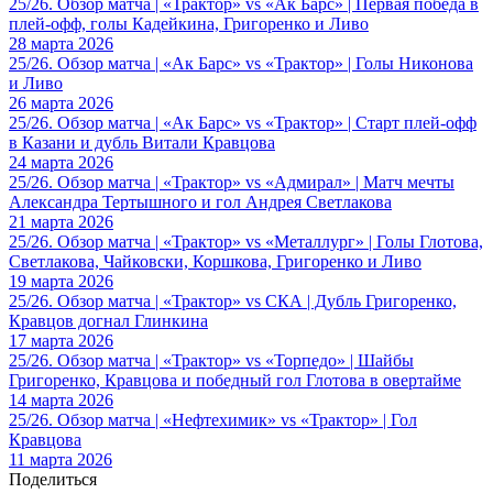
25/26. Обзор матча | «Трактор» vs «Ак Барс» | Первая победа в
плей-офф, голы Кадейкина, Григоренко и Ливо
28 марта 2026
25/26. Обзор матча | «Ак Барс» vs «Трактор» | Голы Никонова
и Ливо
26 марта 2026
25/26. Обзор матча | «Ак Барс» vs «Трактор» | Старт плей-офф
в Казани и дубль Витали Кравцова
24 марта 2026
25/26. Обзор матча | «Трактор» vs «Адмирал» | Матч мечты
Александра Тертышного и гол Андрея Светлакова
21 марта 2026
25/26. Обзор матча | «Трактор» vs «Металлург» | Голы Глотова,
Светлакова, Чайковски, Коршкова, Григоренко и Ливо
19 марта 2026
25/26. Обзор матча | «Трактор» vs СКА | Дубль Григоренко,
Кравцов догнал Глинкина
17 марта 2026
25/26. Обзор матча | «Трактор» vs «Торпедо» | Шайбы
Григоренко, Кравцова и победный гол Глотова в овертайме
14 марта 2026
25/26. Обзор матча | «Нефтехимик» vs «Трактор» | Гол
Кравцова
11 марта 2026
Поделиться