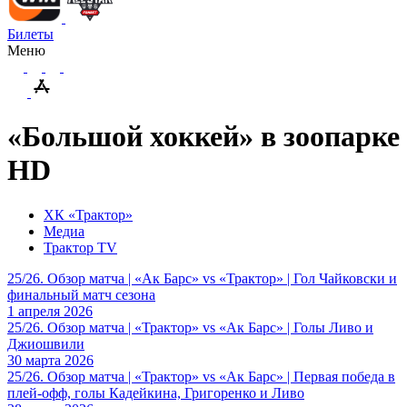
Билеты
Меню
«Большой хоккей» в зоопарке
HD
ХК «Трактор»
Медиа
Трактор TV
25/26. Обзор матча | «Ак Барс» vs «Трактор» | Гол Чайковски и
финальный матч сезона
1 апреля 2026
25/26. Обзор матча | «Трактор» vs «Ак Барс» | Голы Ливо и
Джиошвили
30 марта 2026
25/26. Обзор матча | «Трактор» vs «Ак Барс» | Первая победа в
плей-офф, голы Кадейкина, Григоренко и Ливо