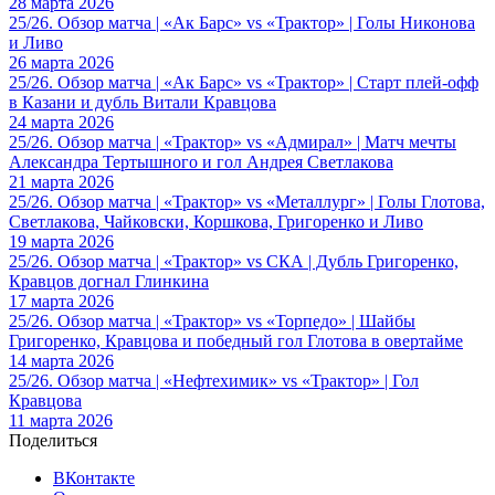
28 марта 2026
25/26. Обзор матча | «Ак Барс» vs «Трактор» | Голы Никонова
и Ливо
26 марта 2026
25/26. Обзор матча | «Ак Барс» vs «Трактор» | Старт плей-офф
в Казани и дубль Витали Кравцова
24 марта 2026
25/26. Обзор матча | «Трактор» vs «Адмирал» | Матч мечты
Александра Тертышного и гол Андрея Светлакова
21 марта 2026
25/26. Обзор матча | «Трактор» vs «Металлург» | Голы Глотова,
Светлакова, Чайковски, Коршкова, Григоренко и Ливо
19 марта 2026
25/26. Обзор матча | «Трактор» vs СКА | Дубль Григоренко,
Кравцов догнал Глинкина
17 марта 2026
25/26. Обзор матча | «Трактор» vs «Торпедо» | Шайбы
Григоренко, Кравцова и победный гол Глотова в овертайме
14 марта 2026
25/26. Обзор матча | «Нефтехимик» vs «Трактор» | Гол
Кравцова
11 марта 2026
Поделиться
ВКонтакте