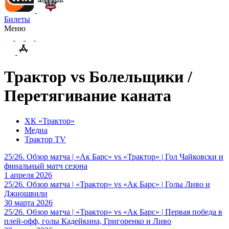
Билеты
Меню
Трактор vs Болельщики /
Перетягивание каната
ХК «Трактор»
Медиа
Трактор TV
25/26. Обзор матча | «Ак Барс» vs «Трактор» | Гол Чайковски и
финальный матч сезона
1 апреля 2026
25/26. Обзор матча | «Трактор» vs «Ак Барс» | Голы Ливо и
Джиошвили
30 марта 2026
25/26. Обзор матча | «Трактор» vs «Ак Барс» | Первая победа в
плей-офф, голы Кадейкина, Григоренко и Ливо