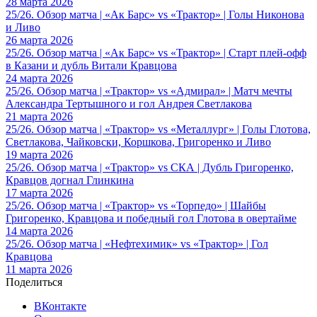
28 марта 2026
25/26. Обзор матча | «Ак Барс» vs «Трактор» | Голы Никонова
и Ливо
26 марта 2026
25/26. Обзор матча | «Ак Барс» vs «Трактор» | Старт плей-офф
в Казани и дубль Витали Кравцова
24 марта 2026
25/26. Обзор матча | «Трактор» vs «Адмирал» | Матч мечты
Александра Тертышного и гол Андрея Светлакова
21 марта 2026
25/26. Обзор матча | «Трактор» vs «Металлург» | Голы Глотова,
Светлакова, Чайковски, Коршкова, Григоренко и Ливо
19 марта 2026
25/26. Обзор матча | «Трактор» vs СКА | Дубль Григоренко,
Кравцов догнал Глинкина
17 марта 2026
25/26. Обзор матча | «Трактор» vs «Торпедо» | Шайбы
Григоренко, Кравцова и победный гол Глотова в овертайме
14 марта 2026
25/26. Обзор матча | «Нефтехимик» vs «Трактор» | Гол
Кравцова
11 марта 2026
Поделиться
ВКонтакте