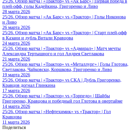
25/26. Обзор матча | «Трактор» vs «Ак Барс» | Первая победа в
плей-офф, голы Кадейкина, Григоренко и Ливо
28 марта 2026
25/26. Обзор матча | «Ак Барс» vs «Трактор» | Голы Никонова
и Ливо
26 марта 2026
25/26. Обзор матча | «Ак Барс» vs «Трактор» | Старт плей-офф
в Казани и дубль Витали Кравцова
24 марта 2026
25/26. Обзор матча | «Трактор» vs «Адмирал» | Матч мечты
Александра Тертышного и гол Андрея Светлакова
21 марта 2026
25/26. Обзор матча | «Трактор» vs «Металлург» | Голы Глотова,
Светлакова, Чайковски, Коршкова, Григоренко и Ливо
19 марта 2026
25/26. Обзор матча | «Трактор» vs СКА | Дубль Григоренко,
Кравцов догнал Глинкина
17 марта 2026
25/26. Обзор матча | «Трактор» vs «Торпедо» | Шайбы
Григоренко, Кравцова и победный гол Глотова в овертайме
14 марта 2026
25/26. Обзор матча | «Нефтехимик» vs «Трактор» | Гол
Кравцова
11 марта 2026
Поделиться