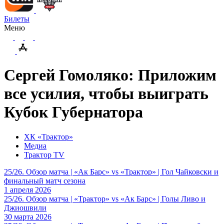
Билеты
Меню
Сергей Гомоляко: Приложим
все усилия, чтобы выиграть
Кубок Губернатора
ХК «Трактор»
Медиа
Трактор TV
25/26. Обзор матча | «Ак Барс» vs «Трактор» | Гол Чайковски и
финальный матч сезона
1 апреля 2026
25/26. Обзор матча | «Трактор» vs «Ак Барс» | Голы Ливо и
Джиошвили
30 марта 2026