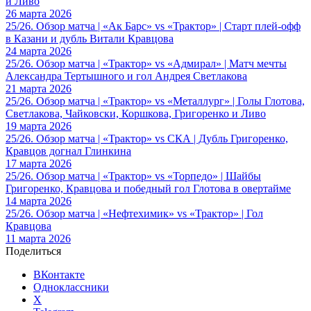
и Ливо
26 марта 2026
25/26. Обзор матча | «Ак Барс» vs «Трактор» | Старт плей-офф
в Казани и дубль Витали Кравцова
24 марта 2026
25/26. Обзор матча | «Трактор» vs «Адмирал» | Матч мечты
Александра Тертышного и гол Андрея Светлакова
21 марта 2026
25/26. Обзор матча | «Трактор» vs «Металлург» | Голы Глотова,
Светлакова, Чайковски, Коршкова, Григоренко и Ливо
19 марта 2026
25/26. Обзор матча | «Трактор» vs СКА | Дубль Григоренко,
Кравцов догнал Глинкина
17 марта 2026
25/26. Обзор матча | «Трактор» vs «Торпедо» | Шайбы
Григоренко, Кравцова и победный гол Глотова в овертайме
14 марта 2026
25/26. Обзор матча | «Нефтехимик» vs «Трактор» | Гол
Кравцова
11 марта 2026
Поделиться
ВКонтакте
Одноклассники
X