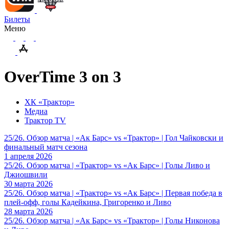
Билеты
Меню
OverTime 3 on 3
ХК «Трактор»
Медиа
Трактор TV
25/26. Обзор матча | «Ак Барс» vs «Трактор» | Гол Чайковски и
финальный матч сезона
1 апреля 2026
25/26. Обзор матча | «Трактор» vs «Ак Барс» | Голы Ливо и
Джиошвили
30 марта 2026
25/26. Обзор матча | «Трактор» vs «Ак Барс» | Первая победа в
плей-офф, голы Кадейкина, Григоренко и Ливо
28 марта 2026
25/26. Обзор матча | «Ак Барс» vs «Трактор» | Голы Никонова