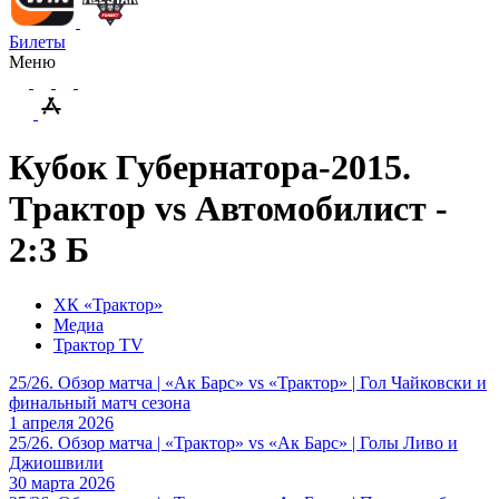
Билеты
Меню
Кубок Губернатора-2015.
Tрактор vs Автомобилист -
2:3 Б
ХК «Трактор»
Медиа
Трактор TV
25/26. Обзор матча | «Ак Барс» vs «Трактор» | Гол Чайковски и
финальный матч сезона
1 апреля 2026
25/26. Обзор матча | «Трактор» vs «Ак Барс» | Голы Ливо и
Джиошвили
30 марта 2026