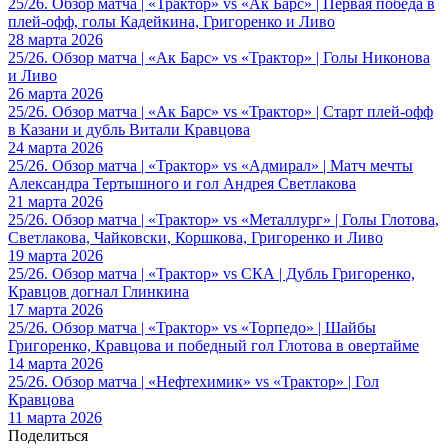
25/26. Обзор матча | «Трактор» vs «Ак Барс» | Первая победа в
плей-офф, голы Кадейкина, Григоренко и Ливо
28 марта 2026
25/26. Обзор матча | «Ак Барс» vs «Трактор» | Голы Никонова
и Ливо
26 марта 2026
25/26. Обзор матча | «Ак Барс» vs «Трактор» | Старт плей-офф
в Казани и дубль Витали Кравцова
24 марта 2026
25/26. Обзор матча | «Трактор» vs «Адмирал» | Матч мечты
Александра Тертышного и гол Андрея Светлакова
21 марта 2026
25/26. Обзор матча | «Трактор» vs «Металлург» | Голы Глотова,
Светлакова, Чайковски, Коршкова, Григоренко и Ливо
19 марта 2026
25/26. Обзор матча | «Трактор» vs СКА | Дубль Григоренко,
Кравцов догнал Глинкина
17 марта 2026
25/26. Обзор матча | «Трактор» vs «Торпедо» | Шайбы
Григоренко, Кравцова и победный гол Глотова в овертайме
14 марта 2026
25/26. Обзор матча | «Нефтехимик» vs «Трактор» | Гол
Кравцова
11 марта 2026
Поделиться