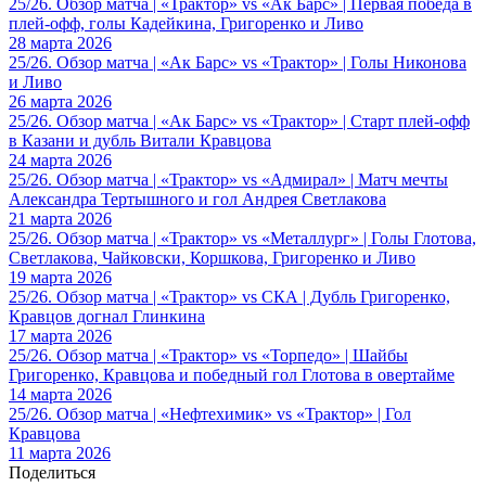
25/26. Обзор матча | «Трактор» vs «Ак Барс» | Первая победа в
плей-офф, голы Кадейкина, Григоренко и Ливо
28 марта 2026
25/26. Обзор матча | «Ак Барс» vs «Трактор» | Голы Никонова
и Ливо
26 марта 2026
25/26. Обзор матча | «Ак Барс» vs «Трактор» | Старт плей-офф
в Казани и дубль Витали Кравцова
24 марта 2026
25/26. Обзор матча | «Трактор» vs «Адмирал» | Матч мечты
Александра Тертышного и гол Андрея Светлакова
21 марта 2026
25/26. Обзор матча | «Трактор» vs «Металлург» | Голы Глотова,
Светлакова, Чайковски, Коршкова, Григоренко и Ливо
19 марта 2026
25/26. Обзор матча | «Трактор» vs СКА | Дубль Григоренко,
Кравцов догнал Глинкина
17 марта 2026
25/26. Обзор матча | «Трактор» vs «Торпедо» | Шайбы
Григоренко, Кравцова и победный гол Глотова в овертайме
14 марта 2026
25/26. Обзор матча | «Нефтехимик» vs «Трактор» | Гол
Кравцова
11 марта 2026
Поделиться