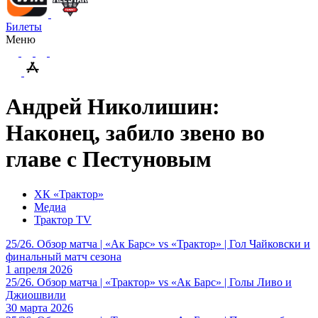
Билеты
Меню
Андрей Николишин:
Наконец, забило звено во
главе с Пестуновым
ХК «Трактор»
Медиа
Трактор TV
25/26. Обзор матча | «Ак Барс» vs «Трактор» | Гол Чайковски и
финальный матч сезона
1 апреля 2026
25/26. Обзор матча | «Трактор» vs «Ак Барс» | Голы Ливо и
Джиошвили
30 марта 2026