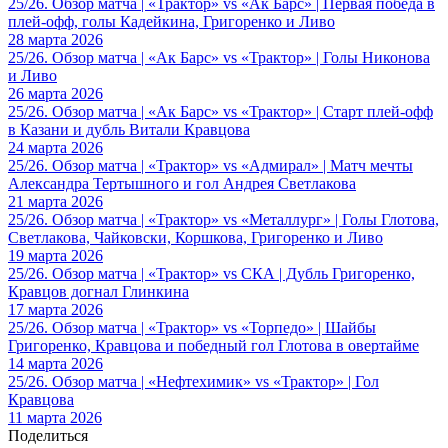
25/26. Обзор матча | «Трактор» vs «Ак Барс» | Первая победа в
плей-офф, голы Кадейкина, Григоренко и Ливо
28 марта 2026
25/26. Обзор матча | «Ак Барс» vs «Трактор» | Голы Никонова
и Ливо
26 марта 2026
25/26. Обзор матча | «Ак Барс» vs «Трактор» | Старт плей-офф
в Казани и дубль Витали Кравцова
24 марта 2026
25/26. Обзор матча | «Трактор» vs «Адмирал» | Матч мечты
Александра Тертышного и гол Андрея Светлакова
21 марта 2026
25/26. Обзор матча | «Трактор» vs «Металлург» | Голы Глотова,
Светлакова, Чайковски, Коршкова, Григоренко и Ливо
19 марта 2026
25/26. Обзор матча | «Трактор» vs СКА | Дубль Григоренко,
Кравцов догнал Глинкина
17 марта 2026
25/26. Обзор матча | «Трактор» vs «Торпедо» | Шайбы
Григоренко, Кравцова и победный гол Глотова в овертайме
14 марта 2026
25/26. Обзор матча | «Нефтехимик» vs «Трактор» | Гол
Кравцова
11 марта 2026
Поделиться