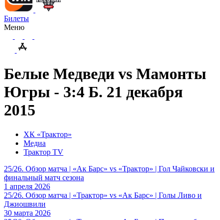
Билеты
Меню
Белые Медведи vs Мамонты
Югры - 3:4 Б. 21 декабря
2015
ХК «Трактор»
Медиа
Трактор TV
25/26. Обзор матча | «Ак Барс» vs «Трактор» | Гол Чайковски и
финальный матч сезона
1 апреля 2026
25/26. Обзор матча | «Трактор» vs «Ак Барс» | Голы Ливо и
Джиошвили
30 марта 2026