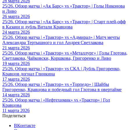
28 марта 2026
25/26. Обзор матча | «Ак Барс» vs «Трактор» | Голы Никонова
и Ливо
26 марта 2026
25/26. Обзор матча | «Ак Барс» vs «Трактор» | Старт плей-офф
в Казани и дубль Витали Кравцова
24 марта 2026
25/26. Обзор матча | «Трактор» vs «Адмирал» | Матч мечты
Александра Тертышного и гол Андрея Светлакова
21 марта 2026
25/26. Обзор матча | «Трактор» vs «Металлург» | Голы Глотова,
Светлакова, Чайковски, Коршкова, Григоренко и Ливо
19 марта 2026
25/26. Обзор матча | «Трактор» vs СКА | Дубль Григоренко,
Кравцов догнал Глинкина
17 марта 2026
25/26. Обзор матча | «Трактор» vs «Торпедо» | Шайбы
Григоренко, Кравцова и победный гол Глотова в овертайме
14 марта 2026
25/26. Обзор матча | «Нефтехимик» vs «Трактор» | Гол
Кравцова
11 марта 2026
Поделиться
ВКонтакте