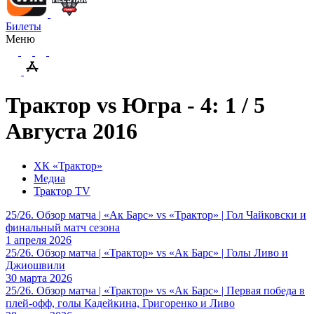
Билеты
Меню
Трактор vs Югра - 4: 1 / 5
Августа 2016
ХК «Трактор»
Медиа
Трактор TV
25/26. Обзор матча | «Ак Барс» vs «Трактор» | Гол Чайковски и
финальный матч сезона
1 апреля 2026
25/26. Обзор матча | «Трактор» vs «Ак Барс» | Голы Ливо и
Джиошвили
30 марта 2026
25/26. Обзор матча | «Трактор» vs «Ак Барс» | Первая победа в
плей-офф, голы Кадейкина, Григоренко и Ливо