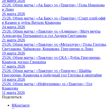
28 марта 2026
25/26. Обзор матча | «Ак Барс» vs «Трактор» | Голы Никонова
и Ливо
26 марта 2026
25/26. Обзор матча | «Ак Барс» vs «Трактор» | Старт плей-офф
в Казани и дубль Витали Кравцова
24 марта 2026
25/26. Обзор матча | «Трактор» vs «Адмирал» | Матч мечты
Александра Тертышного и гол Андрея Светлакова
21 марта 2026
25/26. Обзор матча | «Трактор» vs «Металлург» | Голы Глотова,
Светлакова, Чайковски, Коршкова, Григоренко и Ливо
19 марта 2026
25/26. Обзор матча | «Трактор» vs СКА | Дубль Григоренко,
Кравцов догнал Глинкина
17 марта 2026
25/26. Обзор матча | «Трактор» vs «Торпедо» | Шайбы
Григоренко, Кравцова и победный гол Глотова в овертайме
14 марта 2026
25/26. Обзор матча | «Нефтехимик» vs «Трактор» | Гол
Кравцова
11 марта 2026
Поделиться
ВКонтакте