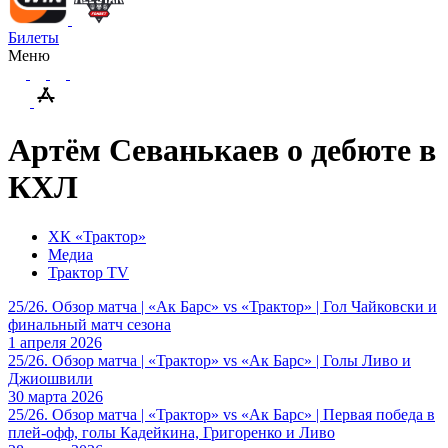
Билеты
Меню
Артём Севанькаев о дебюте в
КХЛ
ХК «Трактор»
Медиа
Трактор TV
25/26. Обзор матча | «Ак Барс» vs «Трактор» | Гол Чайковски и
финальный матч сезона
1 апреля 2026
25/26. Обзор матча | «Трактор» vs «Ак Барс» | Голы Ливо и
Джиошвили
30 марта 2026
25/26. Обзор матча | «Трактор» vs «Ак Барс» | Первая победа в
плей-офф, голы Кадейкина, Григоренко и Ливо