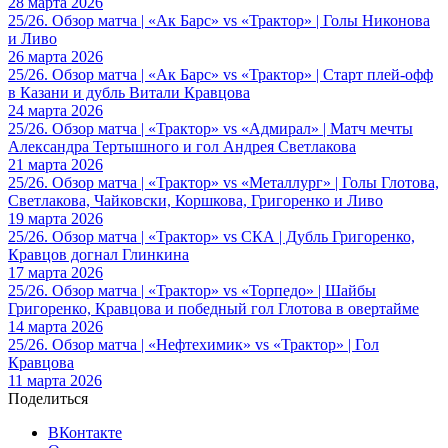
28 марта 2026
25/26. Обзор матча | «Ак Барс» vs «Трактор» | Голы Никонова
и Ливо
26 марта 2026
25/26. Обзор матча | «Ак Барс» vs «Трактор» | Старт плей-офф
в Казани и дубль Витали Кравцова
24 марта 2026
25/26. Обзор матча | «Трактор» vs «Адмирал» | Матч мечты
Александра Тертышного и гол Андрея Светлакова
21 марта 2026
25/26. Обзор матча | «Трактор» vs «Металлург» | Голы Глотова,
Светлакова, Чайковски, Коршкова, Григоренко и Ливо
19 марта 2026
25/26. Обзор матча | «Трактор» vs СКА | Дубль Григоренко,
Кравцов догнал Глинкина
17 марта 2026
25/26. Обзор матча | «Трактор» vs «Торпедо» | Шайбы
Григоренко, Кравцова и победный гол Глотова в овертайме
14 марта 2026
25/26. Обзор матча | «Нефтехимик» vs «Трактор» | Гол
Кравцова
11 марта 2026
Поделиться
ВКонтакте