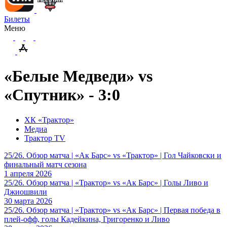
Билеты
Меню
«Белые Медведи» vs
«Спутник» - 3:0
ХК «Трактор»
Медиа
Трактор TV
25/26. Обзор матча | «Ак Барс» vs «Трактор» | Гол Чайковски и
финальный матч сезона
1 апреля 2026
25/26. Обзор матча | «Трактор» vs «Ак Барс» | Голы Ливо и
Джиошвили
30 марта 2026
25/26. Обзор матча | «Трактор» vs «Ак Барс» | Первая победа в
плей-офф, голы Кадейкина, Григоренко и Ливо