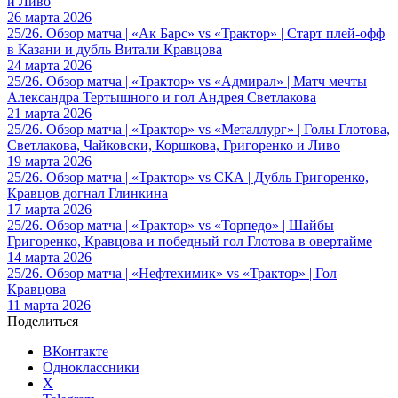
и Ливо
26 марта 2026
25/26. Обзор матча | «Ак Барс» vs «Трактор» | Старт плей-офф
в Казани и дубль Витали Кравцова
24 марта 2026
25/26. Обзор матча | «Трактор» vs «Адмирал» | Матч мечты
Александра Тертышного и гол Андрея Светлакова
21 марта 2026
25/26. Обзор матча | «Трактор» vs «Металлург» | Голы Глотова,
Светлакова, Чайковски, Коршкова, Григоренко и Ливо
19 марта 2026
25/26. Обзор матча | «Трактор» vs СКА | Дубль Григоренко,
Кравцов догнал Глинкина
17 марта 2026
25/26. Обзор матча | «Трактор» vs «Торпедо» | Шайбы
Григоренко, Кравцова и победный гол Глотова в овертайме
14 марта 2026
25/26. Обзор матча | «Нефтехимик» vs «Трактор» | Гол
Кравцова
11 марта 2026
Поделиться
ВКонтакте
Одноклассники
X