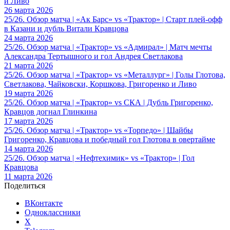
и Ливо
26 марта 2026
25/26. Обзор матча | «Ак Барс» vs «Трактор» | Старт плей-офф
в Казани и дубль Витали Кравцова
24 марта 2026
25/26. Обзор матча | «Трактор» vs «Адмирал» | Матч мечты
Александра Тертышного и гол Андрея Светлакова
21 марта 2026
25/26. Обзор матча | «Трактор» vs «Металлург» | Голы Глотова,
Светлакова, Чайковски, Коршкова, Григоренко и Ливо
19 марта 2026
25/26. Обзор матча | «Трактор» vs СКА | Дубль Григоренко,
Кравцов догнал Глинкина
17 марта 2026
25/26. Обзор матча | «Трактор» vs «Торпедо» | Шайбы
Григоренко, Кравцова и победный гол Глотова в овертайме
14 марта 2026
25/26. Обзор матча | «Нефтехимик» vs «Трактор» | Гол
Кравцова
11 марта 2026
Поделиться
ВКонтакте
Одноклассники
X