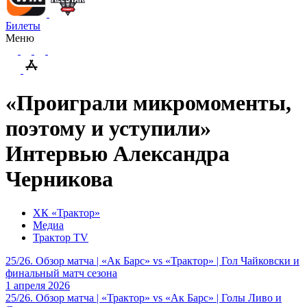
Билеты
Меню
«Проиграли микромоменты,
поэтому и уступили»
Интервью Александра
Черникова
ХК «Трактор»
Медиа
Трактор TV
25/26. Обзор матча | «Ак Барс» vs «Трактор» | Гол Чайковски и
финальный матч сезона
1 апреля 2026
25/26. Обзор матча | «Трактор» vs «Ак Барс» | Голы Ливо и