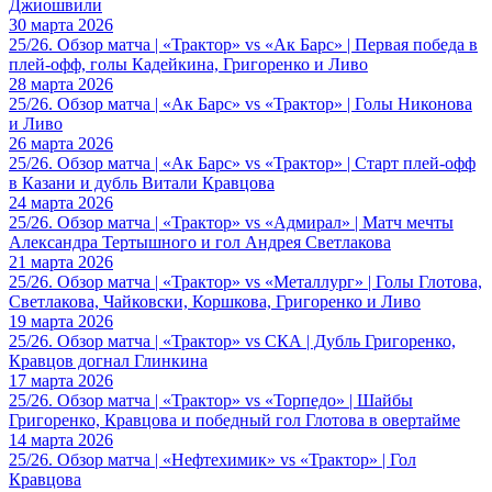
Джиошвили
30 марта 2026
25/26. Обзор матча | «Трактор» vs «Ак Барс» | Первая победа в
плей-офф, голы Кадейкина, Григоренко и Ливо
28 марта 2026
25/26. Обзор матча | «Ак Барс» vs «Трактор» | Голы Никонова
и Ливо
26 марта 2026
25/26. Обзор матча | «Ак Барс» vs «Трактор» | Старт плей-офф
в Казани и дубль Витали Кравцова
24 марта 2026
25/26. Обзор матча | «Трактор» vs «Адмирал» | Матч мечты
Александра Тертышного и гол Андрея Светлакова
21 марта 2026
25/26. Обзор матча | «Трактор» vs «Металлург» | Голы Глотова,
Светлакова, Чайковски, Коршкова, Григоренко и Ливо
19 марта 2026
25/26. Обзор матча | «Трактор» vs СКА | Дубль Григоренко,
Кравцов догнал Глинкина
17 марта 2026
25/26. Обзор матча | «Трактор» vs «Торпедо» | Шайбы
Григоренко, Кравцова и победный гол Глотова в овертайме
14 марта 2026
25/26. Обзор матча | «Нефтехимик» vs «Трактор» | Гол
Кравцова