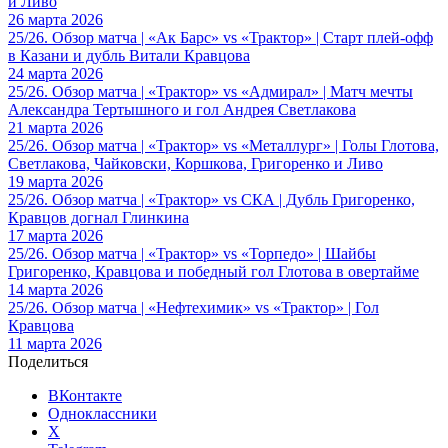
и Ливо
26 марта 2026
25/26. Обзор матча | «Ак Барс» vs «Трактор» | Старт плей-офф
в Казани и дубль Витали Кравцова
24 марта 2026
25/26. Обзор матча | «Трактор» vs «Адмирал» | Матч мечты
Александра Тертышного и гол Андрея Светлакова
21 марта 2026
25/26. Обзор матча | «Трактор» vs «Металлург» | Голы Глотова,
Светлакова, Чайковски, Коршкова, Григоренко и Ливо
19 марта 2026
25/26. Обзор матча | «Трактор» vs СКА | Дубль Григоренко,
Кравцов догнал Глинкина
17 марта 2026
25/26. Обзор матча | «Трактор» vs «Торпедо» | Шайбы
Григоренко, Кравцова и победный гол Глотова в овертайме
14 марта 2026
25/26. Обзор матча | «Нефтехимик» vs «Трактор» | Гол
Кравцова
11 марта 2026
Поделиться
ВКонтакте
Одноклассники
X