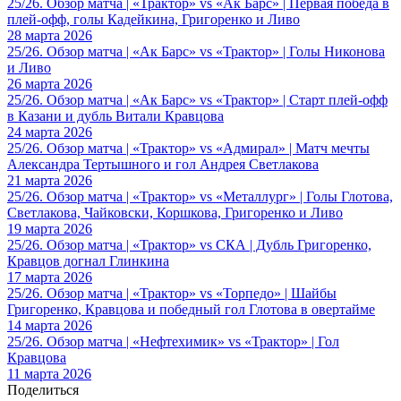
25/26. Обзор матча | «Трактор» vs «Ак Барс» | Первая победа в
плей-офф, голы Кадейкина, Григоренко и Ливо
28 марта 2026
25/26. Обзор матча | «Ак Барс» vs «Трактор» | Голы Никонова
и Ливо
26 марта 2026
25/26. Обзор матча | «Ак Барс» vs «Трактор» | Старт плей-офф
в Казани и дубль Витали Кравцова
24 марта 2026
25/26. Обзор матча | «Трактор» vs «Адмирал» | Матч мечты
Александра Тертышного и гол Андрея Светлакова
21 марта 2026
25/26. Обзор матча | «Трактор» vs «Металлург» | Голы Глотова,
Светлакова, Чайковски, Коршкова, Григоренко и Ливо
19 марта 2026
25/26. Обзор матча | «Трактор» vs СКА | Дубль Григоренко,
Кравцов догнал Глинкина
17 марта 2026
25/26. Обзор матча | «Трактор» vs «Торпедо» | Шайбы
Григоренко, Кравцова и победный гол Глотова в овертайме
14 марта 2026
25/26. Обзор матча | «Нефтехимик» vs «Трактор» | Гол
Кравцова
11 марта 2026
Поделиться