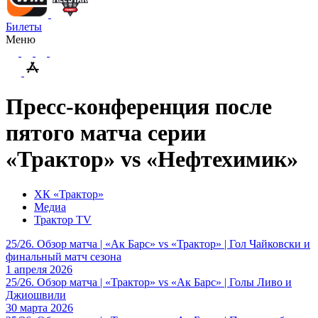
Билеты
Меню
Пресс-конференция после
пятого матча серии
«Трактор» vs «Нефтехимик»
ХК «Трактор»
Медиа
Трактор TV
25/26. Обзор матча | «Ак Барс» vs «Трактор» | Гол Чайковски и
финальный матч сезона
1 апреля 2026
25/26. Обзор матча | «Трактор» vs «Ак Барс» | Голы Ливо и
Джиошвили
30 марта 2026