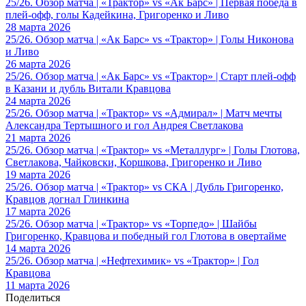
25/26. Обзор матча | «Трактор» vs «Ак Барс» | Первая победа в
плей-офф, голы Кадейкина, Григоренко и Ливо
28 марта 2026
25/26. Обзор матча | «Ак Барс» vs «Трактор» | Голы Никонова
и Ливо
26 марта 2026
25/26. Обзор матча | «Ак Барс» vs «Трактор» | Старт плей-офф
в Казани и дубль Витали Кравцова
24 марта 2026
25/26. Обзор матча | «Трактор» vs «Адмирал» | Матч мечты
Александра Тертышного и гол Андрея Светлакова
21 марта 2026
25/26. Обзор матча | «Трактор» vs «Металлург» | Голы Глотова,
Светлакова, Чайковски, Коршкова, Григоренко и Ливо
19 марта 2026
25/26. Обзор матча | «Трактор» vs СКА | Дубль Григоренко,
Кравцов догнал Глинкина
17 марта 2026
25/26. Обзор матча | «Трактор» vs «Торпедо» | Шайбы
Григоренко, Кравцова и победный гол Глотова в овертайме
14 марта 2026
25/26. Обзор матча | «Нефтехимик» vs «Трактор» | Гол
Кравцова
11 марта 2026
Поделиться