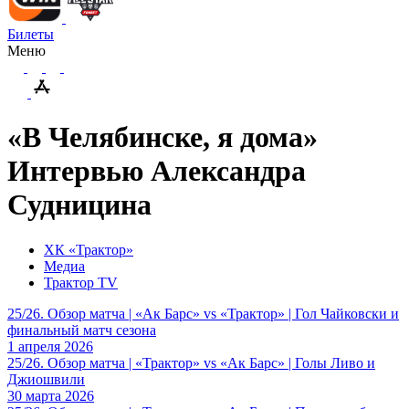
Билеты
Меню
«В Челябинске, я дома»
Интервью Александра
Судницина
ХК «Трактор»
Медиа
Трактор TV
25/26. Обзор матча | «Ак Барс» vs «Трактор» | Гол Чайковски и
финальный матч сезона
1 апреля 2026
25/26. Обзор матча | «Трактор» vs «Ак Барс» | Голы Ливо и
Джиошвили
30 марта 2026