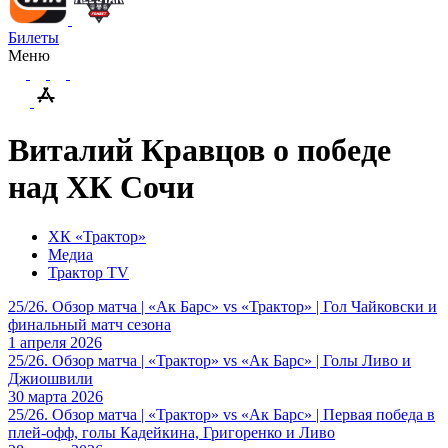
Билеты
Меню
Виталий Кравцов о победе
над ХК Сочи
ХК «Трактор»
Медиа
Трактор TV
25/26. Обзор матча | «Ак Барс» vs «Трактор» | Гол Чайковски и
финальный матч сезона
1 апреля 2026
25/26. Обзор матча | «Трактор» vs «Ак Барс» | Голы Ливо и
Джиошвили
30 марта 2026
25/26. Обзор матча | «Трактор» vs «Ак Барс» | Первая победа в
плей-офф, голы Кадейкина, Григоренко и Ливо