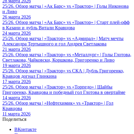
28 марта 2026
25/26. Обзор матча | «Ак Барс» vs «Трактор» | Голы Никонова
и Ливо
26 марта 2026
25/26. Обзор матча | «Ак Барс» vs «Трактор» | Старт плей-офф
в Казани и дубль Витали Кравцова
24 марта 2026
25/26. Обзор матча | «Трактор» vs «Адмирал» | Матч мечты
Александра Тертышного и гол Андрея Светлакова
21 марта 2026
25/26. Обзор матча | «Трактор» vs «Металлург» | Голы Глотова,
Светлакова, Чайковски, Коршкова, Григоренко и Ливо
19 марта 2026
25/26. Обзор матча | «Трактор» vs СКА | Дубль Григоренко,
Кравцов догнал Глинкина
17 марта 2026
25/26. Обзор матча | «Трактор» vs «Торпедо» | Шайбы
Григоренко, Кравцова и победный гол Глотова в овертайме
14 марта 2026
25/26. Обзор матча | «Нефтехимик» vs «Трактор» | Гол
Кравцова
11 марта 2026
Поделиться
ВКонтакте