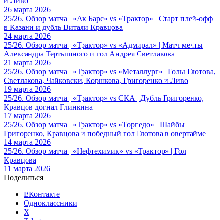
и Ливо
26 марта 2026
25/26. Обзор матча | «Ак Барс» vs «Трактор» | Старт плей-офф
в Казани и дубль Витали Кравцова
24 марта 2026
25/26. Обзор матча | «Трактор» vs «Адмирал» | Матч мечты
Александра Тертышного и гол Андрея Светлакова
21 марта 2026
25/26. Обзор матча | «Трактор» vs «Металлург» | Голы Глотова,
Светлакова, Чайковски, Коршкова, Григоренко и Ливо
19 марта 2026
25/26. Обзор матча | «Трактор» vs СКА | Дубль Григоренко,
Кравцов догнал Глинкина
17 марта 2026
25/26. Обзор матча | «Трактор» vs «Торпедо» | Шайбы
Григоренко, Кравцова и победный гол Глотова в овертайме
14 марта 2026
25/26. Обзор матча | «Нефтехимик» vs «Трактор» | Гол
Кравцова
11 марта 2026
Поделиться
ВКонтакте
Одноклассники
X