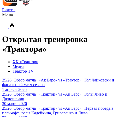
Билеты
Меню
Открытая тренировка
«Трактора»
ХК «Трактор»
Медиа
Трактор TV
25/26. Обзор матча | «Ак Барс» vs «Трактор» | Гол Чайковски и
финальный матч сезона
1 апреля 2026
25/26. Обзор матча | «Трактор» vs «Ак Барс» | Голы Ливо и
Джиошвили
30 марта 2026
25/26. Обзор матча | «Трактор» vs «Ак Барс» | Первая победа в
плей-офф, голы Кадейкина, Григоренко и Ливо