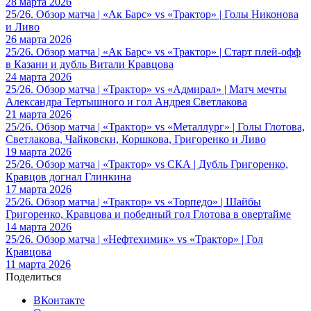
28 марта 2026
25/26. Обзор матча | «Ак Барс» vs «Трактор» | Голы Никонова
и Ливо
26 марта 2026
25/26. Обзор матча | «Ак Барс» vs «Трактор» | Старт плей-офф
в Казани и дубль Витали Кравцова
24 марта 2026
25/26. Обзор матча | «Трактор» vs «Адмирал» | Матч мечты
Александра Тертышного и гол Андрея Светлакова
21 марта 2026
25/26. Обзор матча | «Трактор» vs «Металлург» | Голы Глотова,
Светлакова, Чайковски, Коршкова, Григоренко и Ливо
19 марта 2026
25/26. Обзор матча | «Трактор» vs СКА | Дубль Григоренко,
Кравцов догнал Глинкина
17 марта 2026
25/26. Обзор матча | «Трактор» vs «Торпедо» | Шайбы
Григоренко, Кравцова и победный гол Глотова в овертайме
14 марта 2026
25/26. Обзор матча | «Нефтехимик» vs «Трактор» | Гол
Кравцова
11 марта 2026
Поделиться
ВКонтакте