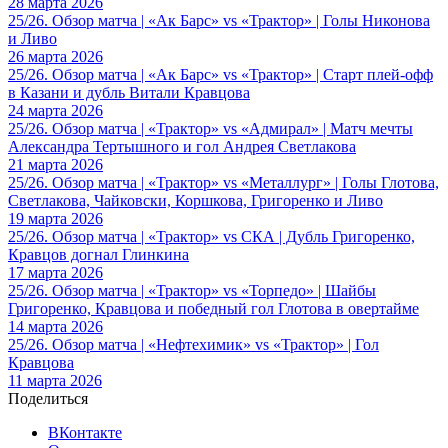
28 марта 2026
25/26. Обзор матча | «Ак Барс» vs «Трактор» | Голы Никонова
и Ливо
26 марта 2026
25/26. Обзор матча | «Ак Барс» vs «Трактор» | Старт плей-офф
в Казани и дубль Витали Кравцова
24 марта 2026
25/26. Обзор матча | «Трактор» vs «Адмирал» | Матч мечты
Александра Тертышного и гол Андрея Светлакова
21 марта 2026
25/26. Обзор матча | «Трактор» vs «Металлург» | Голы Глотова,
Светлакова, Чайковски, Коршкова, Григоренко и Ливо
19 марта 2026
25/26. Обзор матча | «Трактор» vs СКА | Дубль Григоренко,
Кравцов догнал Глинкина
17 марта 2026
25/26. Обзор матча | «Трактор» vs «Торпедо» | Шайбы
Григоренко, Кравцова и победный гол Глотова в овертайме
14 марта 2026
25/26. Обзор матча | «Нефтехимик» vs «Трактор» | Гол
Кравцова
11 марта 2026
Поделиться
ВКонтакте