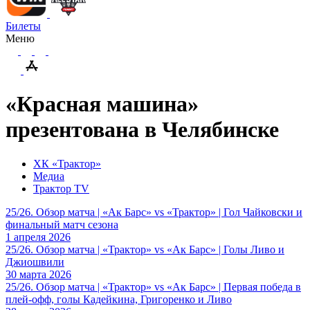
Билеты
Меню
«Красная машина»
презентована в Челябинске
ХК «Трактор»
Медиа
Трактор TV
25/26. Обзор матча | «Ак Барс» vs «Трактор» | Гол Чайковски и
финальный матч сезона
1 апреля 2026
25/26. Обзор матча | «Трактор» vs «Ак Барс» | Голы Ливо и
Джиошвили
30 марта 2026
25/26. Обзор матча | «Трактор» vs «Ак Барс» | Первая победа в
плей-офф, голы Кадейкина, Григоренко и Ливо