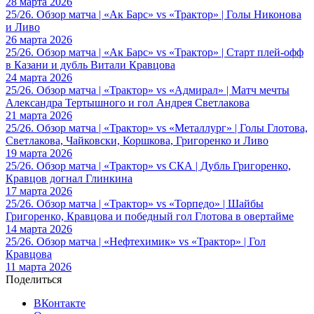
28 марта 2026
25/26. Обзор матча | «Ак Барс» vs «Трактор» | Голы Никонова
и Ливо
26 марта 2026
25/26. Обзор матча | «Ак Барс» vs «Трактор» | Старт плей-офф
в Казани и дубль Витали Кравцова
24 марта 2026
25/26. Обзор матча | «Трактор» vs «Адмирал» | Матч мечты
Александра Тертышного и гол Андрея Светлакова
21 марта 2026
25/26. Обзор матча | «Трактор» vs «Металлург» | Голы Глотова,
Светлакова, Чайковски, Коршкова, Григоренко и Ливо
19 марта 2026
25/26. Обзор матча | «Трактор» vs СКА | Дубль Григоренко,
Кравцов догнал Глинкина
17 марта 2026
25/26. Обзор матча | «Трактор» vs «Торпедо» | Шайбы
Григоренко, Кравцова и победный гол Глотова в овертайме
14 марта 2026
25/26. Обзор матча | «Нефтехимик» vs «Трактор» | Гол
Кравцова
11 марта 2026
Поделиться
ВКонтакте