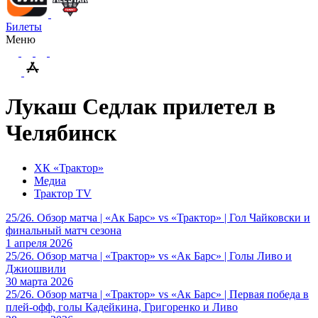
Билеты
Меню
Лукаш Седлак прилетел в
Челябинск
ХК «Трактор»
Медиа
Трактор TV
25/26. Обзор матча | «Ак Барс» vs «Трактор» | Гол Чайковски и
финальный матч сезона
1 апреля 2026
25/26. Обзор матча | «Трактор» vs «Ак Барс» | Голы Ливо и
Джиошвили
30 марта 2026
25/26. Обзор матча | «Трактор» vs «Ак Барс» | Первая победа в
плей-офф, голы Кадейкина, Григоренко и Ливо