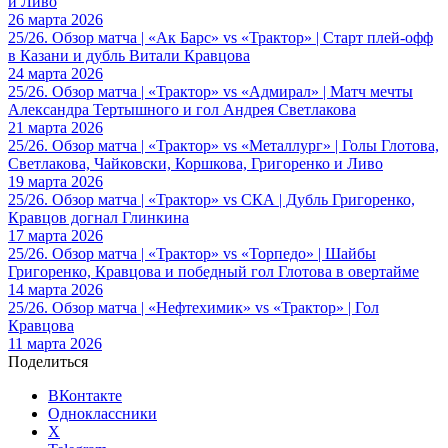
и Ливо
26 марта 2026
25/26. Обзор матча | «Ак Барс» vs «Трактор» | Старт плей-офф
в Казани и дубль Витали Кравцова
24 марта 2026
25/26. Обзор матча | «Трактор» vs «Адмирал» | Матч мечты
Александра Тертышного и гол Андрея Светлакова
21 марта 2026
25/26. Обзор матча | «Трактор» vs «Металлург» | Голы Глотова,
Светлакова, Чайковски, Коршкова, Григоренко и Ливо
19 марта 2026
25/26. Обзор матча | «Трактор» vs СКА | Дубль Григоренко,
Кравцов догнал Глинкина
17 марта 2026
25/26. Обзор матча | «Трактор» vs «Торпедо» | Шайбы
Григоренко, Кравцова и победный гол Глотова в овертайме
14 марта 2026
25/26. Обзор матча | «Нефтехимик» vs «Трактор» | Гол
Кравцова
11 марта 2026
Поделиться
ВКонтакте
Одноклассники
X