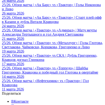
28 марта 2026
25/26. Обзор матча | «Ак Барс» vs «Трактор» | Голы Никонова
и Ливо
26 марта 2026
25/26. Обзор матча | «Ак Барс» vs «Трактор» | Старт плей-офф
в Казани и дубль Витали Кравцова
24 марта 2026
25/26. Обзор матча | «Трактор» vs «Адмирал» | Матч мечты
Александра Тертышного и гол Андрея Светлакова
21 марта 2026
25/26. Обзор матча | «Трактор» vs «Металлург» | Голы Глотова,
Светлакова, Чайковски, Коршкова, Григоренко и Ливо
19 марта 2026
25/26. Обзор матча | «Трактор» vs СКА | Дубль Григоренко,
Кравцов догнал Глинкина
17 марта 2026
25/26. Обзор матча | «Трактор» vs «Торпедо» | Шайбы
Григоренко, Кравцова и победный гол Глотова в овертайме
14 марта 2026
25/26. Обзор матча | «Нефтехимик» vs «Трактор» | Гол
Кравцова
11 марта 2026
Поделиться
ВКонтакте