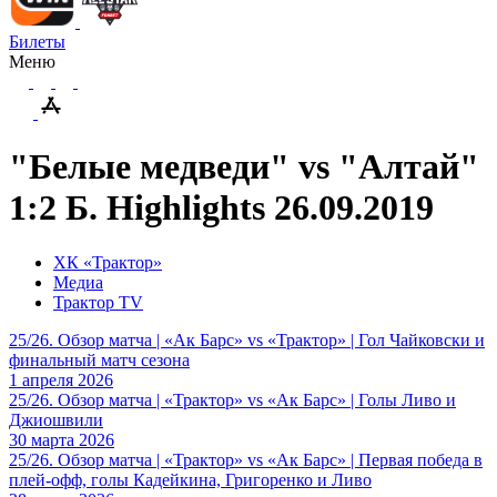
Билеты
Меню
"Белые медведи" vs "Алтай"
1:2 Б. Highlights 26.09.2019
ХК «Трактор»
Медиа
Трактор TV
25/26. Обзор матча | «Ак Барс» vs «Трактор» | Гол Чайковски и
финальный матч сезона
1 апреля 2026
25/26. Обзор матча | «Трактор» vs «Ак Барс» | Голы Ливо и
Джиошвили
30 марта 2026
25/26. Обзор матча | «Трактор» vs «Ак Барс» | Первая победа в
плей-офф, голы Кадейкина, Григоренко и Ливо