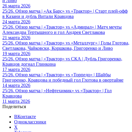
и Ливо
26 марта 2026
25/26. Обзор матча | «Ак Барс» vs «Трактор» | Старт плей-офф
в Казани и дубль Витали Кравцова
24 марта 2026
25/26. Обзор матча | «Трактор» vs «Адмирал» | Матч мечты
Александра Тертышного и гол Андрея Светлакова
21 марта 2026
25/26. Обзор матча | «Трактор» vs «Металлург» | Голы Глотова,
Светлакова, Чайковски, Коршкова, Григоренко и Ливо
19 марта 2026
25/26. Обзор матча | «Трактор» vs СКА | Дубль Григоренко,
Кравцов догнал Глинкина
17 марта 2026
25/26. Обзор матча | «Трактор» vs «Торпедо» | Шайбы
Григоренко, Кравцова и победный гол Глотова в овертайме
14 марта 2026
25/26. Обзор матча | «Нефтехимик» vs «Трактор» | Гол
Кравцова
11 марта 2026
Поделиться
ВКонтакте
Одноклассники
X