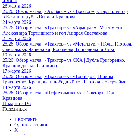
и Ливо
26 марта 2026
25/26. Обзор матча | «Ак Барс» vs «Трактор» | Старт плей-офф
в Казани и дубль Витали Кравцова
24 марта 2026
25/26. Обзор матча | «Трактор» vs «Адмирал» | Матч мечты
Александра Тертышного и гол Андрея Светлакова
21 марта 2026
25/26. Обзор матча | «Трактор» vs «Металлург» | Голы Глотова,
Светлакова, Чайковски, Коршкова, Григоренко и Ливо
19 марта 2026
25/26. Обзор матча | «Трактор» vs СКА | Дубль Григоренко,
Кравцов догнал Глинкина
17 марта 2026
25/26. Обзор матча | «Трактор» vs «Торпедо» | Шайбы
Григоренко, Кравцова и победный гол Глотова в овертайме
14 марта 2026
25/26. Обзор матча | «Нефтехимик» vs «Трактор» | Гол
Кравцова
11 марта 2026
Поделиться
ВКонтакте
Одноклассники
X