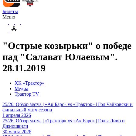
Билеты
Меню
"Острые козырьки" о победе
над "Салават Юлаевым".
28.11.2019
ХК «Трактор»
Медиа
Трактор TV
25/26. Обзор матча | «Ак Барс» vs «Трактор» | Гол Чайковски и
финальный матч сезона
1 апреля 2026
25/26. Обзор матча | «Трактор» vs «Ак Барс» | Голы Ливо и
Джиошвили
30 марта 2026