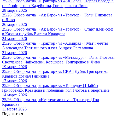
25/26. Обзор матча | «Трактор» vs «Ак Барс» | Первая победа в
плей-офф, голы Кадейкина, Григоренко и Ливо
28 марта 2026
25/26. Обзор матча | «Ак Барс» vs «Трактор» | Голы Никонова
и Ливо
26 марта 2026
25/26. Обзор матча | «Ак Барс» vs «Трактор» | Старт плей-офф
в Казани и дубль Витали Кравцова
24 марта 2026
25/26. Обзор матча | «Трактор» vs «Адмирал» | Матч мечты
Александра Тертышного и гол Андрея Светлакова
21 марта 2026
25/26. Обзор матча | «Трактор» vs «Металлург» | Голы Глотова,
Светлакова, Чайковски, Коршкова, Григоренко и Ливо
19 марта 2026
25/26. Обзор матча | «Трактор» vs СКА | Дубль Григоренко,
Кравцов догнал Глинкина
17 марта 2026
25/26. Обзор матча | «Трактор» vs «Торпедо» | Шайбы
Григоренко, Кравцова и победный гол Глотова в овертайме
14 марта 2026
25/26. Обзор матча | «Нефтехимик» vs «Трактор» | Гол
Кравцова
11 марта 2026
Поделиться