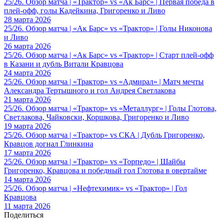
25/26. Обзор матча | «Трактор» vs «Ак Барс» | Первая победа в
плей-офф, голы Кадейкина, Григоренко и Ливо
28 марта 2026
25/26. Обзор матча | «Ак Барс» vs «Трактор» | Голы Никонова
и Ливо
26 марта 2026
25/26. Обзор матча | «Ак Барс» vs «Трактор» | Старт плей-офф
в Казани и дубль Витали Кравцова
24 марта 2026
25/26. Обзор матча | «Трактор» vs «Адмирал» | Матч мечты
Александра Тертышного и гол Андрея Светлакова
21 марта 2026
25/26. Обзор матча | «Трактор» vs «Металлург» | Голы Глотова,
Светлакова, Чайковски, Коршкова, Григоренко и Ливо
19 марта 2026
25/26. Обзор матча | «Трактор» vs СКА | Дубль Григоренко,
Кравцов догнал Глинкина
17 марта 2026
25/26. Обзор матча | «Трактор» vs «Торпедо» | Шайбы
Григоренко, Кравцова и победный гол Глотова в овертайме
14 марта 2026
25/26. Обзор матча | «Нефтехимик» vs «Трактор» | Гол
Кравцова
11 марта 2026
Поделиться