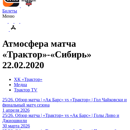
Билеты
Меню
Атмосфера матча
«Трактор»-«Сибирь»
22.02.2020
ХК «Трактор»
Медиа
Трактор TV
25/26. Обзор матча | «Ак Барс» vs «Трактор» | Гол Чайковски и
финальный матч сезона
1 апреля 2026
25/26. Обзор матча | «Трактор» vs «Ак Барс» | Голы Ливо и
Джиошвили
30 марта 2026