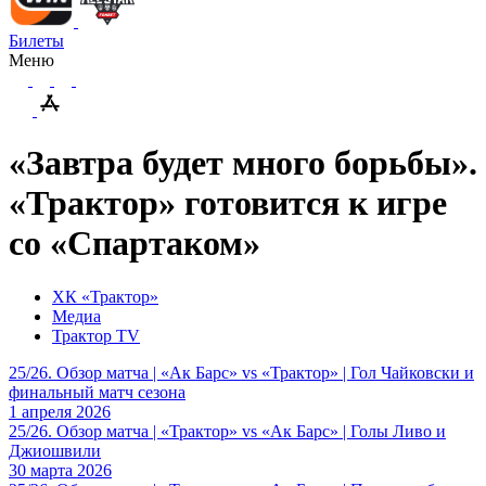
Билеты
Меню
«Завтра будет много борьбы».
«Трактор» готовится к игре
со «Спартаком»
ХК «Трактор»
Медиа
Трактор TV
25/26. Обзор матча | «Ак Барс» vs «Трактор» | Гол Чайковски и
финальный матч сезона
1 апреля 2026
25/26. Обзор матча | «Трактор» vs «Ак Барс» | Голы Ливо и
Джиошвили
30 марта 2026