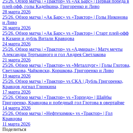
25/26. Обзор матча | «Трактор» vs «Ак Барс» | Первая победа в
плей-офф, голы Кадейкина, Григоренко и Ливо
28 марта 2026
25/26. Обзор матча | «Ак Барс» vs «Трактор» | Голы Никонова
и Ливо
26 марта 2026
25/26. Обзор матча | «Ак Барс» vs «Трактор» | Старт плей-офф
в Казани и дубль Витали Кравцова
24 марта 2026
25/26. Обзор матча | «Трактор» vs «Адмирал» | Матч мечты
Александра Тертышного и гол Андрея Светлакова
21 марта 2026
25/26. Обзор матча | «Трактор» vs «Металлург» | Голы Глотова,
Светлакова, Чайковски, Коршкова, Григоренко и Ливо
19 марта 2026
25/26. Обзор матча | «Трактор» vs СКА | Дубль Григоренко,
Кравцов догнал Глинкина
17 марта 2026
25/26. Обзор матча | «Трактор» vs «Торпедо» | Шайбы
Григоренко, Кравцова и победный гол Глотова в овертайме
14 марта 2026
25/26. Обзор матча | «Нефтехимик» vs «Трактор» | Гол
Кравцова
11 марта 2026
Поделиться