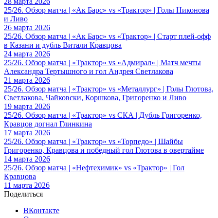
28 марта 2026
25/26. Обзор матча | «Ак Барс» vs «Трактор» | Голы Никонова
и Ливо
26 марта 2026
25/26. Обзор матча | «Ак Барс» vs «Трактор» | Старт плей-офф
в Казани и дубль Витали Кравцова
24 марта 2026
25/26. Обзор матча | «Трактор» vs «Адмирал» | Матч мечты
Александра Тертышного и гол Андрея Светлакова
21 марта 2026
25/26. Обзор матча | «Трактор» vs «Металлург» | Голы Глотова,
Светлакова, Чайковски, Коршкова, Григоренко и Ливо
19 марта 2026
25/26. Обзор матча | «Трактор» vs СКА | Дубль Григоренко,
Кравцов догнал Глинкина
17 марта 2026
25/26. Обзор матча | «Трактор» vs «Торпедо» | Шайбы
Григоренко, Кравцова и победный гол Глотова в овертайме
14 марта 2026
25/26. Обзор матча | «Нефтехимик» vs «Трактор» | Гол
Кравцова
11 марта 2026
Поделиться
ВКонтакте