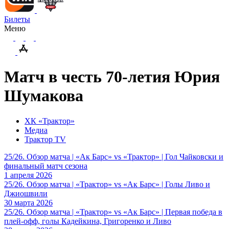
Билеты
Меню
Матч в честь 70-летия Юрия
Шумакова
ХК «Трактор»
Медиа
Трактор TV
25/26. Обзор матча | «Ак Барс» vs «Трактор» | Гол Чайковски и
финальный матч сезона
1 апреля 2026
25/26. Обзор матча | «Трактор» vs «Ак Барс» | Голы Ливо и
Джиошвили
30 марта 2026
25/26. Обзор матча | «Трактор» vs «Ак Барс» | Первая победа в
плей-офф, голы Кадейкина, Григоренко и Ливо