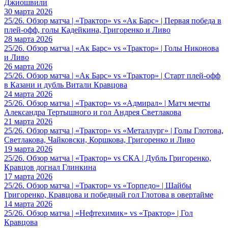
Джиошвили
30 марта 2026
25/26. Обзор матча | «Трактор» vs «Ак Барс» | Первая победа в
плей-офф, голы Кадейкина, Григоренко и Ливо
28 марта 2026
25/26. Обзор матча | «Ак Барс» vs «Трактор» | Голы Никонова
и Ливо
26 марта 2026
25/26. Обзор матча | «Ак Барс» vs «Трактор» | Старт плей-офф
в Казани и дубль Витали Кравцова
24 марта 2026
25/26. Обзор матча | «Трактор» vs «Адмирал» | Матч мечты
Александра Тертышного и гол Андрея Светлакова
21 марта 2026
25/26. Обзор матча | «Трактор» vs «Металлург» | Голы Глотова,
Светлакова, Чайковски, Коршкова, Григоренко и Ливо
19 марта 2026
25/26. Обзор матча | «Трактор» vs СКА | Дубль Григоренко,
Кравцов догнал Глинкина
17 марта 2026
25/26. Обзор матча | «Трактор» vs «Торпедо» | Шайбы
Григоренко, Кравцова и победный гол Глотова в овертайме
14 марта 2026
25/26. Обзор матча | «Нефтехимик» vs «Трактор» | Гол
Кравцова