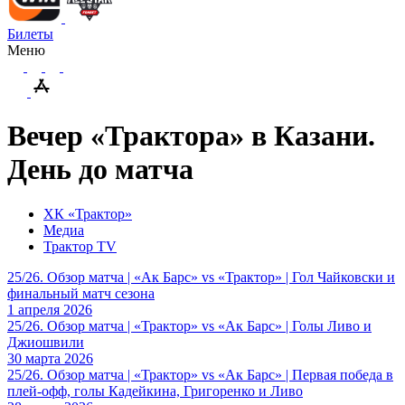
Билеты
Меню
Вечер «Трактора» в Казани.
День до матча
ХК «Трактор»
Медиа
Трактор TV
25/26. Обзор матча | «Ак Барс» vs «Трактор» | Гол Чайковски и
финальный матч сезона
1 апреля 2026
25/26. Обзор матча | «Трактор» vs «Ак Барс» | Голы Ливо и
Джиошвили
30 марта 2026
25/26. Обзор матча | «Трактор» vs «Ак Барс» | Первая победа в
плей-офф, голы Кадейкина, Григоренко и Ливо