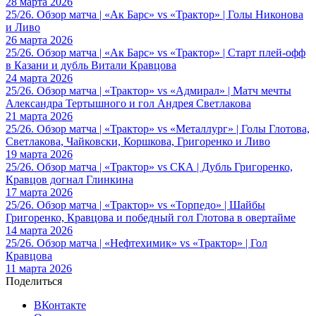
28 марта 2026
25/26. Обзор матча | «Ак Барс» vs «Трактор» | Голы Никонова
и Ливо
26 марта 2026
25/26. Обзор матча | «Ак Барс» vs «Трактор» | Старт плей-офф
в Казани и дубль Витали Кравцова
24 марта 2026
25/26. Обзор матча | «Трактор» vs «Адмирал» | Матч мечты
Александра Тертышного и гол Андрея Светлакова
21 марта 2026
25/26. Обзор матча | «Трактор» vs «Металлург» | Голы Глотова,
Светлакова, Чайковски, Коршкова, Григоренко и Ливо
19 марта 2026
25/26. Обзор матча | «Трактор» vs СКА | Дубль Григоренко,
Кравцов догнал Глинкина
17 марта 2026
25/26. Обзор матча | «Трактор» vs «Торпедо» | Шайбы
Григоренко, Кравцова и победный гол Глотова в овертайме
14 марта 2026
25/26. Обзор матча | «Нефтехимик» vs «Трактор» | Гол
Кравцова
11 марта 2026
Поделиться
ВКонтакте