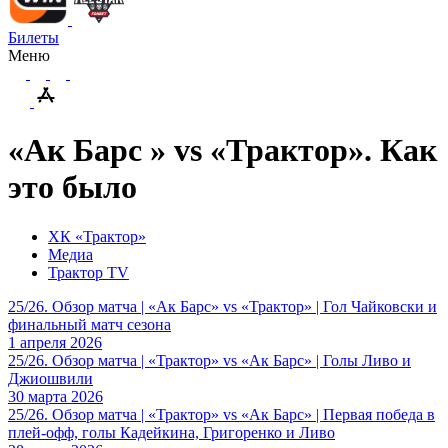
Билеты
Меню
«Ак Барс » vs «Трактор». Как
это было
ХК «Трактор»
Медиа
Трактор TV
25/26. Обзор матча | «Ак Барс» vs «Трактор» | Гол Чайковски и
финальный матч сезона
1 апреля 2026
25/26. Обзор матча | «Трактор» vs «Ак Барс» | Голы Ливо и
Джиошвили
30 марта 2026
25/26. Обзор матча | «Трактор» vs «Ак Барс» | Первая победа в
плей-офф, голы Кадейкина, Григоренко и Ливо