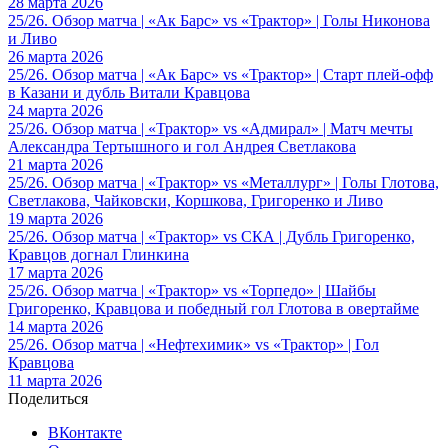
28 марта 2026
25/26. Обзор матча | «Ак Барс» vs «Трактор» | Голы Никонова
и Ливо
26 марта 2026
25/26. Обзор матча | «Ак Барс» vs «Трактор» | Старт плей-офф
в Казани и дубль Витали Кравцова
24 марта 2026
25/26. Обзор матча | «Трактор» vs «Адмирал» | Матч мечты
Александра Тертышного и гол Андрея Светлакова
21 марта 2026
25/26. Обзор матча | «Трактор» vs «Металлург» | Голы Глотова,
Светлакова, Чайковски, Коршкова, Григоренко и Ливо
19 марта 2026
25/26. Обзор матча | «Трактор» vs СКА | Дубль Григоренко,
Кравцов догнал Глинкина
17 марта 2026
25/26. Обзор матча | «Трактор» vs «Торпедо» | Шайбы
Григоренко, Кравцова и победный гол Глотова в овертайме
14 марта 2026
25/26. Обзор матча | «Нефтехимик» vs «Трактор» | Гол
Кравцова
11 марта 2026
Поделиться
ВКонтакте