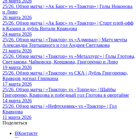
28 марта 2026
25/26. Обзор матча | «Ак Барс» vs «Трактор» | Голы Никонова
и Ливо
26 марта 2026
25/26. Обзор матча | «Ак Барс» vs «Трактор» | Старт плей-офф
в Казани и дубль Витали Кравцова
24 марта 2026
25/26. Обзор матча | «Трактор» vs «Адмирал» | Матч мечты
Александра Тертышного и гол Андрея Светлакова
21 марта 2026
25/26. Обзор матча | «Трактор» vs «Металлург» | Голы Глотова,
Светлакова, Чайковски, Коршкова, Григоренко и Ливо
19 марта 2026
25/26. Обзор матча | «Трактор» vs СКА | Дубль Григоренко,
Кравцов догнал Глинкина
17 марта 2026
25/26. Обзор матча | «Трактор» vs «Торпедо» | Шайбы
Григоренко, Кравцова и победный гол Глотова в овертайме
14 марта 2026
25/26. Обзор матча | «Нефтехимик» vs «Трактор» | Гол
Кравцова
11 марта 2026
Поделиться
ВКонтакте