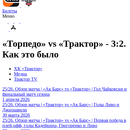
Билеты
Меню
«Торпедо» vs «Трактор» - 3:2.
Как это было
ХК «Трактор»
Медиа
Трактор TV
25/26. Обзор матча | «Ак Барс» vs «Трактор» | Гол Чайковски и
финальный матч сезона
1 апреля 2026
25/26. Обзор матча | «Трактор» vs «Ак Барс» | Голы Ливо и
Джиошвили
30 марта 2026
25/26. Обзор матча | «Трактор» vs «Ак Барс» | Первая победа в
плей-офф, голы Кадейкина, Григоренко и Ливо